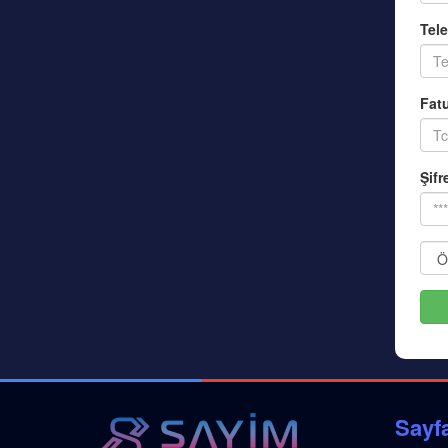
Tel
Fatu
Şifr
Sayfa