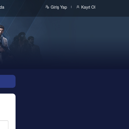
zda
Giriş Yap
Kayıt Ol