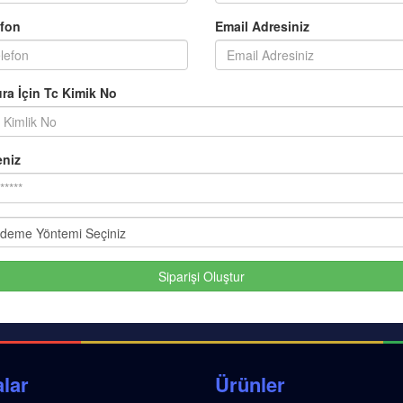
efon
Email Adresiniz
ra İçin Tc Kimik No
eniz
Siparişi Oluştur
lar
Ürünler