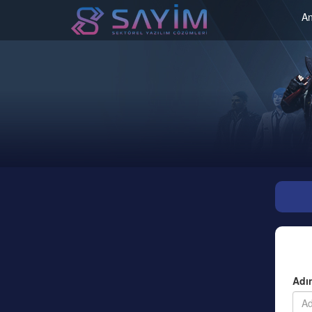
An
Adı