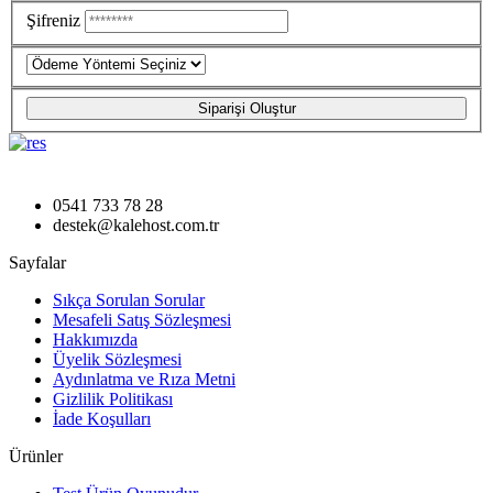
Şifreniz
Siparişi Oluştur
Kalehost.com.tr E-Pin Satış Scripti
0541 733 78 28
destek@kalehost.com.tr
Sayfalar
Sıkça Sorulan Sorular
Mesafeli Satış Sözleşmesi
Hakkımızda
Üyelik Sözleşmesi
Aydınlatma ve Rıza Metni
Gizlilik Politikası
İade Koşulları
Ürünler